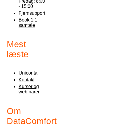
Fredag: 8:00
- 15:00
Fjernsupport
Book 1:1
samtale
Mest
læste
Uniconta
Kontakt
Kurser og
webinarer
Om
DataComfort