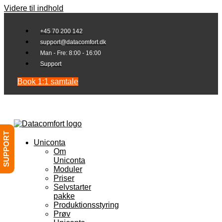
Videre til indhold
+45 70 200 142
support@datacomfort.dk
Man - Fre: 8:00 - 16:00
Support
Book 1:1 samtale
SUPPORT
Uniconta
Om
Uniconta
Moduler
Priser
Selvstarter
pakke
Produktionsstyring
Prøv