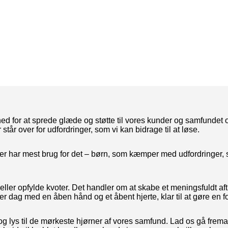
d for at sprede glæde og støtte til vores kunder og samfundet om
tår over for udfordringer, som vi kan bidrage til at løse.
er har mest brug for det – børn, som kæmper med udfordringer, 
ller opfylde kvoter. Det handler om at skabe et meningsfuldt aftr
er dag med en åben hånd og et åbent hjerte, klar til at gøre en f
og lys til de mørkeste hjørner af vores samfund. Lad os gå frem