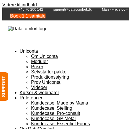
Videre til indhold
+45 70 200 142
support@datacomfort.dk
Man - Fre: 8:00 -
Book 1:1 samtale
Uniconta
Om Uniconta
Moduler
Priser
Selvstarter pakke
Produktionsstyring
SUPPORT
Prøv Uniconta
Videoer
Kurser & webinarer
Referencer
Kundecase: Made by Mama
Kundecase: Stelling
Kundecase: Pro-consult
Kundecase: GP Metal
Kundecase: Essentiel Foods
Om DataComfort