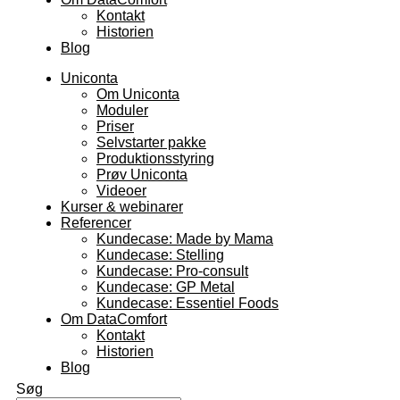
Kontakt
Historien
Blog
Uniconta
Om Uniconta
Moduler
Priser
Selvstarter pakke
Produktionsstyring
Prøv Uniconta
Videoer
Kurser & webinarer
Referencer
Kundecase: Made by Mama
Kundecase: Stelling
Kundecase: Pro-consult
Kundecase: GP Metal
Kundecase: Essentiel Foods
Om DataComfort
Kontakt
Historien
Blog
Søg