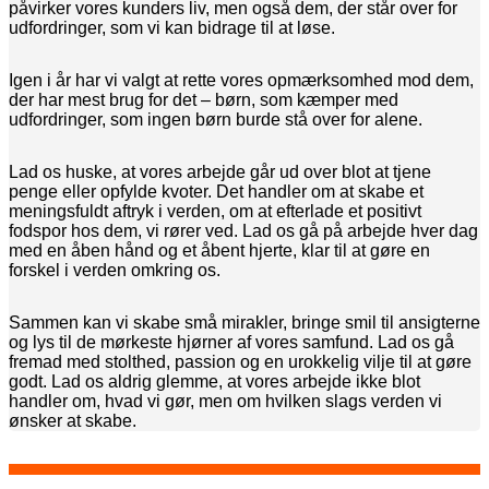
påvirker vores kunders liv, men også dem, der står over for
udfordringer, som vi kan bidrage til at løse.
Igen i år har vi valgt at rette vores opmærksomhed mod dem,
der har mest brug for det – børn, som kæmper med
udfordringer, som ingen børn burde stå over for alene.
Lad os huske, at vores arbejde går ud over blot at tjene
penge eller opfylde kvoter. Det handler om at skabe et
meningsfuldt aftryk i verden, om at efterlade et positivt
fodspor hos dem, vi rører ved. Lad os gå på arbejde hver dag
med en åben hånd og et åbent hjerte, klar til at gøre en
forskel i verden omkring os.
Sammen kan vi skabe små mirakler, bringe smil til ansigterne
og lys til de mørkeste hjørner af vores samfund. Lad os gå
fremad med stolthed, passion og en urokkelig vilje til at gøre
godt. Lad os aldrig glemme, at vores arbejde ikke blot
handler om, hvad vi gør, men om hvilken slags verden vi
ønsker at skabe.