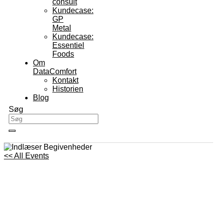
consult
Kundecase:
GP
Metal
Kundecase:
Essentiel
Foods
Om
DataComfort
Kontakt
Historien
Blog
Søg
<< All Events
Introduktion til Uniconta