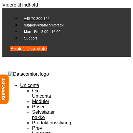
Videre til indhold
+45 70 200 142
support@datacomfort.dk
Man - Fre: 8:00 - 16:00
Support
Book 1:1 samtale
SUPPORT
Uniconta
Om
Uniconta
Moduler
Priser
Selvstarter
pakke
Produktionsstyring
Prøv