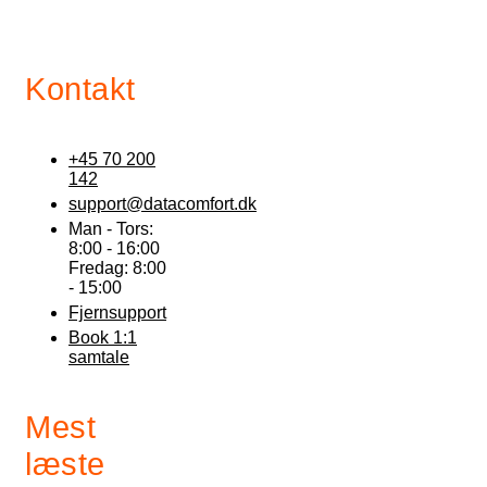
Kontakt
+45 70 200
142
support@datacomfort.dk
Man - Tors:
8:00 - 16:00
Fredag: 8:00
- 15:00
Fjernsupport
Book 1:1
samtale
Mest
læste