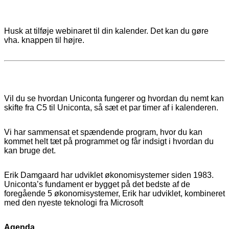
24. august 2023 kl. 9:00
-
11:00
Husk at tilføje webinaret til din kalender. Det kan du gøre
vha. knappen til højre.
Vil du se hvordan Uniconta fungerer og hvordan du nemt kan
skifte fra C5 til Uniconta, så sæt et par timer af i kalenderen.
Vi har sammensat et spændende program, hvor du kan
kommet helt tæt på programmet og får indsigt i hvordan du
kan bruge det.
Erik Damgaard har udviklet økonomisystemer siden 1983.
Uniconta’s fundament er bygget på det bedste af de
foregående 5 økonomisystemer, Erik har udviklet, kombineret
med den nyeste teknologi fra Microsoft
Agenda