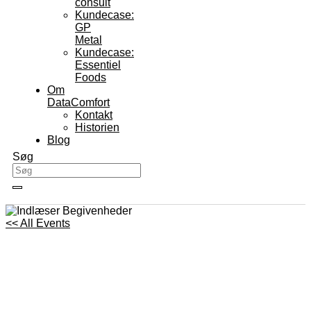
consult
Kundecase:
GP
Metal
Kundecase:
Essentiel
Foods
Om
DataComfort
Kontakt
Historien
Blog
Søg
<< All Events
Introduktion til Uniconta