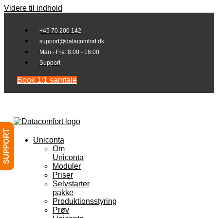
Videre til indhold
+45 70 200 142
support@datacomfort.dk
Man - Fre: 8:00 - 16:00
Support
Book 1:1 samtale
SUPPORT
Uniconta
Om
Uniconta
Moduler
Priser
Selvstarter
pakke
Produktionsstyring
Prøv