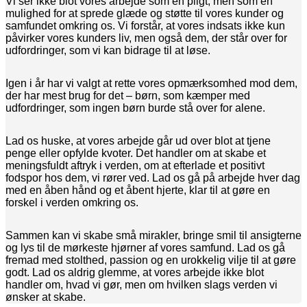
Vi ser ikke blot vores arbejde som en pligt, men som en
mulighed for at sprede glæde og støtte til vores kunder og
samfundet omkring os. Vi forstår, at vores indsats ikke kun
påvirker vores kunders liv, men også dem, der står over for
udfordringer, som vi kan bidrage til at løse.
Igen i år har vi valgt at rette vores opmærksomhed mod dem,
der har mest brug for det – børn, som kæmper med
udfordringer, som ingen børn burde stå over for alene.
Lad os huske, at vores arbejde går ud over blot at tjene
penge eller opfylde kvoter. Det handler om at skabe et
meningsfuldt aftryk i verden, om at efterlade et positivt
fodspor hos dem, vi rører ved. Lad os gå på arbejde hver dag
med en åben hånd og et åbent hjerte, klar til at gøre en
forskel i verden omkring os.
Sammen kan vi skabe små mirakler, bringe smil til ansigterne
og lys til de mørkeste hjørner af vores samfund. Lad os gå
fremad med stolthed, passion og en urokkelig vilje til at gøre
godt. Lad os aldrig glemme, at vores arbejde ikke blot
handler om, hvad vi gør, men om hvilken slags verden vi
ønsker at skabe.