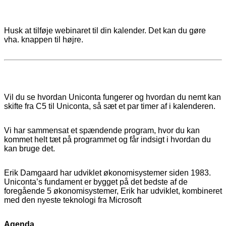
14. august 2025 kl. 9:00
-
11:00
Husk at tilføje webinaret til din kalender. Det kan du gøre
vha. knappen til højre.
Vil du se hvordan Uniconta fungerer og hvordan du nemt kan
skifte fra C5 til Uniconta, så sæt et par timer af i kalenderen.
Vi har sammensat et spændende program, hvor du kan
kommet helt tæt på programmet og får indsigt i hvordan du
kan bruge det.
Erik Damgaard har udviklet økonomisystemer siden 1983.
Uniconta’s fundament er bygget på det bedste af de
foregående 5 økonomisystemer, Erik har udviklet, kombineret
med den nyeste teknologi fra Microsoft
Agenda