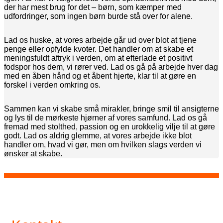
der har mest brug for det – børn, som kæmper med
udfordringer, som ingen børn burde stå over for alene.
Lad os huske, at vores arbejde går ud over blot at tjene
penge eller opfylde kvoter. Det handler om at skabe et
meningsfuldt aftryk i verden, om at efterlade et positivt
fodspor hos dem, vi rører ved. Lad os gå på arbejde hver dag
med en åben hånd og et åbent hjerte, klar til at gøre en
forskel i verden omkring os.
Sammen kan vi skabe små mirakler, bringe smil til ansigterne
og lys til de mørkeste hjørner af vores samfund. Lad os gå
fremad med stolthed, passion og en urokkelig vilje til at gøre
godt. Lad os aldrig glemme, at vores arbejde ikke blot
handler om, hvad vi gør, men om hvilken slags verden vi
ønsker at skabe.