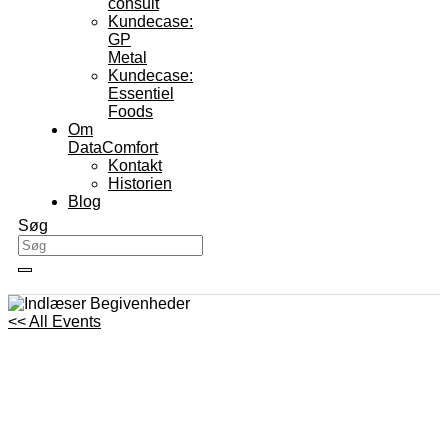
consult
Kundecase:
GP
Metal
Kundecase:
Essentiel
Foods
Om
DataComfort
Kontakt
Historien
Blog
Søg
<< All Events
Kom i gang med