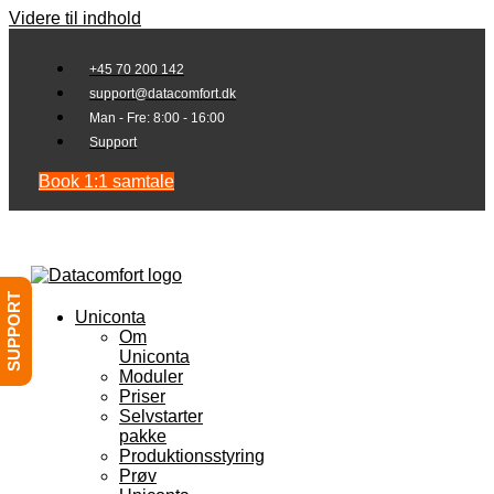
Videre til indhold
+45 70 200 142
support@datacomfort.dk
Man - Fre: 8:00 - 16:00
Support
Book 1:1 samtale
SUPPORT
Uniconta
Om
Uniconta
Moduler
Priser
Selvstarter
pakke
Produktionsstyring
Prøv