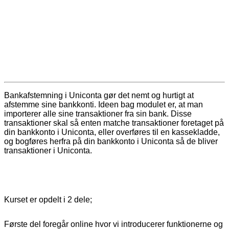
bankafstemning i
Uniconta
24. november 2022 kl. 9:00
-
10:00
Bankafstemning i Uniconta gør det nemt og hurtigt at
afstemme sine bankkonti. Ideen bag modulet er, at man
importerer alle sine transaktioner fra sin bank. Disse
transaktioner skal så enten matche transaktioner foretaget på
din bankkonto i Uniconta, eller overføres til en kassekladde,
og bogføres herfra på din bankkonto i Uniconta så de bliver
transaktioner i Uniconta.
Kurset er opdelt i 2 dele;
Første del foregår online hvor vi introducerer funktionerne og