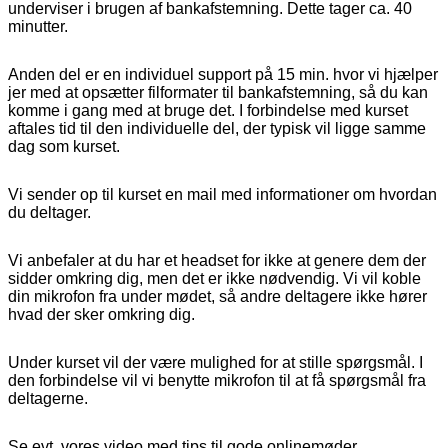
underviser i brugen af bankafstemning. Dette tager ca. 40
minutter.
Anden del er en individuel support på 15 min. hvor vi hjælper
jer med at opsætter filformater til bankafstemning, så du kan
komme i gang med at bruge det. I forbindelse med kurset
aftales tid til den individuelle del, der typisk vil ligge samme
dag som kurset.
Vi sender op til kurset en mail med informationer om hvordan
du deltager.
Vi anbefaler at du har et headset for ikke at genere dem der
sidder omkring dig, men det er ikke nødvendig. Vi vil koble
din mikrofon fra under mødet, så andre deltagere ikke hører
hvad der sker omkring dig.
Under kurset vil der være mulighed for at stille spørgsmål. I
den forbindelse vil vi benytte mikrofon til at få spørgsmål fra
deltagerne.
Se evt. vores video med
tips til gode onlinemøder
.