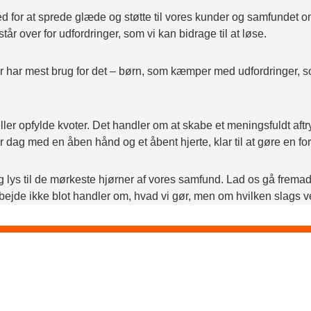
 for at sprede glæde og støtte til vores kunder og samfundet omk
år over for udfordringer, som vi kan bidrage til at løse.
r har mest brug for det – børn, som kæmper med udfordringer, s
ler opfylde kvoter. Det handler om at skabe et meningsfuldt aftry
r dag med en åben hånd og et åbent hjerte, klar til at gøre en fo
g lys til de mørkeste hjørner af vores samfund. Lad os gå frema
 arbejde ikke blot handler om, hvad vi gør, men om hvilken slags 