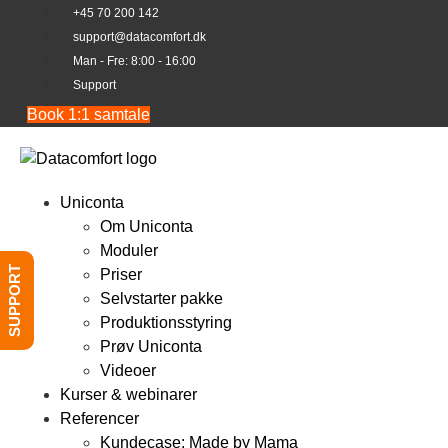
Videre
+45 70 200 142
til
support@datacomfort.dk
indhold
Man - Fre: 8:00 - 16:00
Support
Book 1:1 samtale
Uniconta
Om Uniconta
Moduler
SUPPORT
Priser
Selvstarter pakke
Produktionsstyring
Prøv Uniconta
Videoer
Kurser & webinarer
Referencer
Kundecase: Made by Mama