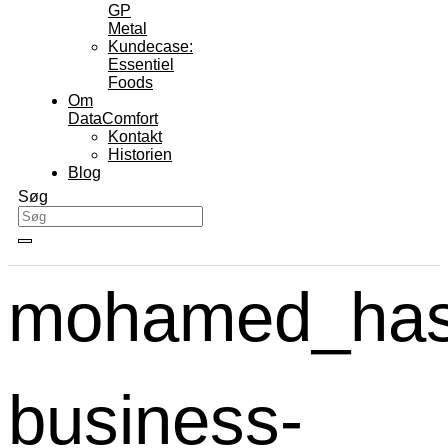
GP
Metal
Kundecase:
Essentiel
Foods
Om
DataComfort
Kontakt
Historien
Blog
Søg
mohamed_has
business-