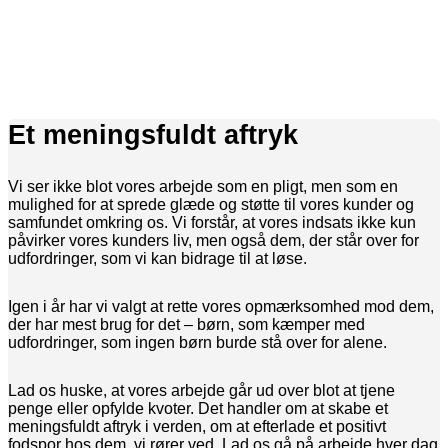
Et meningsfuldt aftryk
Vi ser ikke blot vores arbejde som en pligt, men som en
mulighed for at sprede glæde og støtte til vores kunder og
samfundet omkring os. Vi forstår, at vores indsats ikke kun
påvirker vores kunders liv, men også dem, der står over for
udfordringer, som vi kan bidrage til at løse.
Igen i år har vi valgt at rette vores opmærksomhed mod dem,
der har mest brug for det – børn, som kæmper med
udfordringer, som ingen børn burde stå over for alene.
Lad os huske, at vores arbejde går ud over blot at tjene
penge eller opfylde kvoter. Det handler om at skabe et
meningsfuldt aftryk i verden, om at efterlade et positivt
fodspor hos dem, vi rører ved. Lad os gå på arbejde hver dag