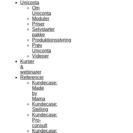
Uniconta
Om
Uniconta
Moduler
Priser
Selvstarter
pakke
Produktionsstyring
Prøv
Uniconta
Videoer
Kurser
&
webinarer
Referencer
Kundecase:
Made
by
Mama
Kundecase:
Stelling
Kundecase:
Pro-
consult
Kundecase: