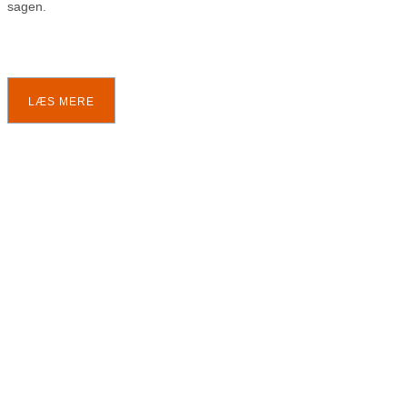
sagen.
LÆS MERE