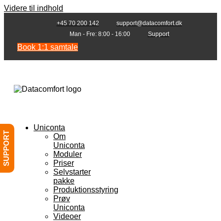
Videre til indhold
+45 70 200 142
support@datacomfort.dk
Man - Fre: 8:00 - 16:00
Support
Book 1:1 samtale
Uniconta
SUPPORT
Om
Uniconta
Moduler
Priser
Selvstarter
pakke
Produktionsstyring
Prøv
Uniconta
Videoer