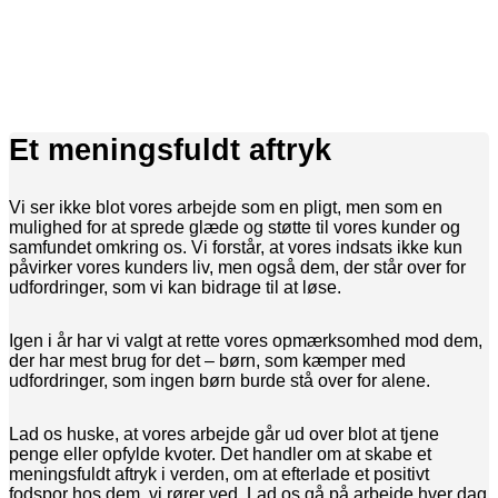
Et meningsfuldt aftryk
Vi ser ikke blot vores arbejde som en pligt, men som en
mulighed for at sprede glæde og støtte til vores kunder og
samfundet omkring os. Vi forstår, at vores indsats ikke kun
påvirker vores kunders liv, men også dem, der står over for
udfordringer, som vi kan bidrage til at løse.
Igen i år har vi valgt at rette vores opmærksomhed mod dem,
der har mest brug for det – børn, som kæmper med
udfordringer, som ingen børn burde stå over for alene.
Lad os huske, at vores arbejde går ud over blot at tjene
penge eller opfylde kvoter. Det handler om at skabe et
meningsfuldt aftryk i verden, om at efterlade et positivt
fodspor hos dem, vi rører ved. Lad os gå på arbejde hver dag