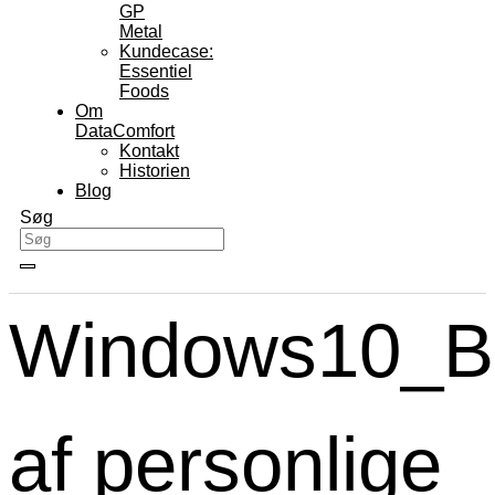
GP
Metal
Kundecase:
Essentiel
Foods
Om
DataComfort
Kontakt
Historien
Blog
Søg
Windows10_Be
af personlige