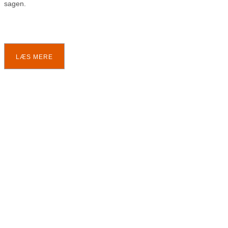
sagen.
LÆS MERE