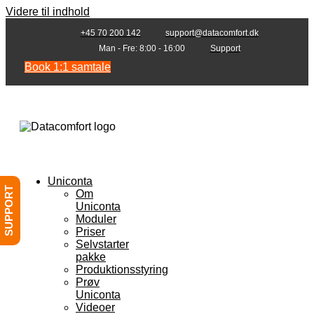
Videre til indhold
+45 70 200 142
support@datacomfort.dk
Man - Fre: 8:00 - 16:00
Support
Book 1:1 samtale
Uniconta
SUPPORT
Om
Uniconta
Moduler
Priser
Selvstarter
pakke
Produktionsstyring
Prøv
Uniconta
Videoer