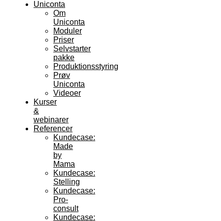
Uniconta
Om
Uniconta
Moduler
Priser
Selvstarter
pakke
Produktionsstyring
Prøv
Uniconta
Videoer
Kurser
&
webinarer
Referencer
Kundecase:
Made
by
Mama
Kundecase:
Stelling
Kundecase:
Pro-
consult
Kundecase: