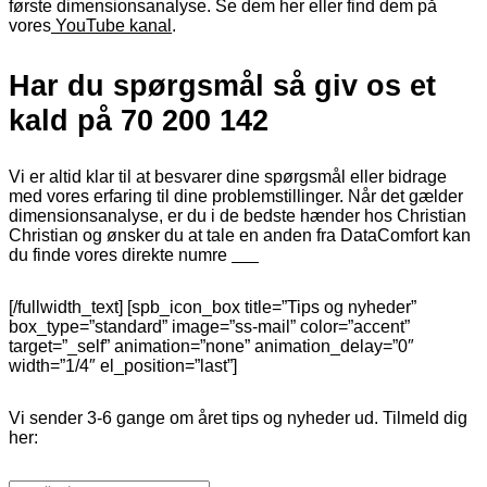
første dimensionsanalyse. Se dem her eller find dem på
vores
YouTube kanal
.
Har du spørgsmål så giv os et
kald på 70 200 142
Vi er altid klar til at besvarer dine spørgsmål eller bidrage
med vores erfaring til dine problemstillinger. Når det gælder
dimensionsanalyse, er du i de bedste hænder hos Christian
Christian og ønsker du at tale en anden fra DataComfort kan
du finde vores direkte numre
her
[/fullwidth_text] [spb_icon_box title=”Tips og nyheder”
box_type=”standard” image=”ss-mail” color=”accent”
target=”_self” animation=”none” animation_delay=”0″
width=”1/4″ el_position=”last”]
Vi sender 3-6 gange om året tips og nyheder ud. Tilmeld dig
her: