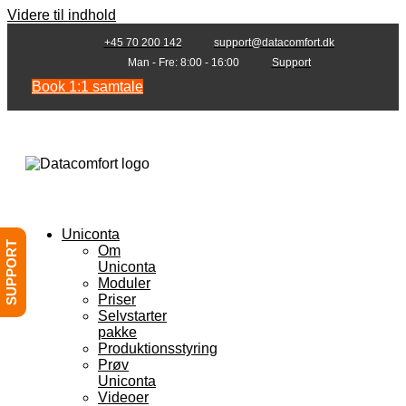
Videre til indhold
+45 70 200 142
support@datacomfort.dk
Man - Fre: 8:00 - 16:00
Support
Book 1:1 samtale
Uniconta
SUPPORT
Om
Uniconta
Moduler
Priser
Selvstarter
pakke
Produktionsstyring
Prøv
Uniconta
Videoer