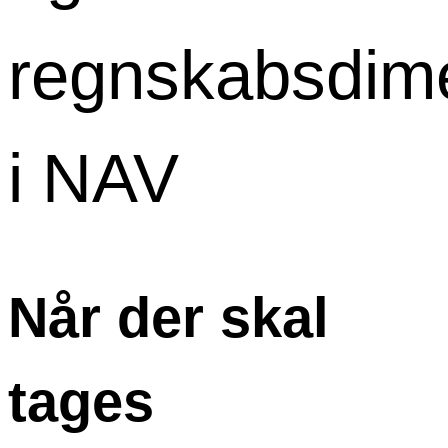
regnskabsdim
i NAV
Når der skal
tages