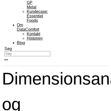
GP
Metal
Kundecase:
Essentiel
Foods
Om
DataComfort
Kontakt
Historien
Blog
Søg
Dimensionsan
og