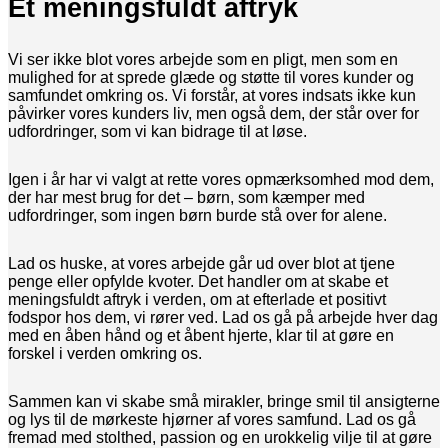
Et meningsfuldt aftryk
Vi ser ikke blot vores arbejde som en pligt, men som en
mulighed for at sprede glæde og støtte til vores kunder og
samfundet omkring os. Vi forstår, at vores indsats ikke kun
påvirker vores kunders liv, men også dem, der står over for
udfordringer, som vi kan bidrage til at løse.
Igen i år har vi valgt at rette vores opmærksomhed mod dem,
der har mest brug for det – børn, som kæmper med
udfordringer, som ingen børn burde stå over for alene.
Lad os huske, at vores arbejde går ud over blot at tjene
penge eller opfylde kvoter. Det handler om at skabe et
meningsfuldt aftryk i verden, om at efterlade et positivt
fodspor hos dem, vi rører ved. Lad os gå på arbejde hver dag
med en åben hånd og et åbent hjerte, klar til at gøre en
forskel i verden omkring os.
Sammen kan vi skabe små mirakler, bringe smil til ansigterne
og lys til de mørkeste hjørner af vores samfund. Lad os gå
fremad med stolthed, passion og en urokkelig vilje til at gøre