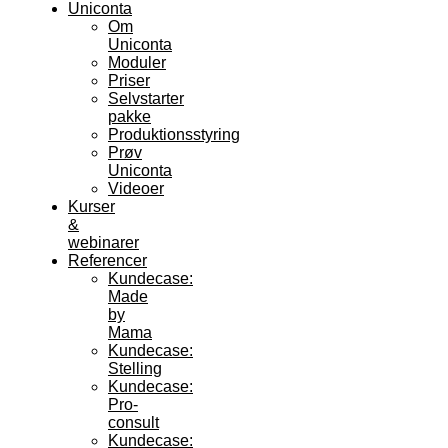
Uniconta
Om
Uniconta
Moduler
Priser
Selvstarter
pakke
Produktionsstyring
Prøv
Uniconta
Videoer
Kurser
&
webinarer
Referencer
Kundecase:
Made
by
Mama
Kundecase:
Stelling
Kundecase:
Pro-
consult
Kundecase: