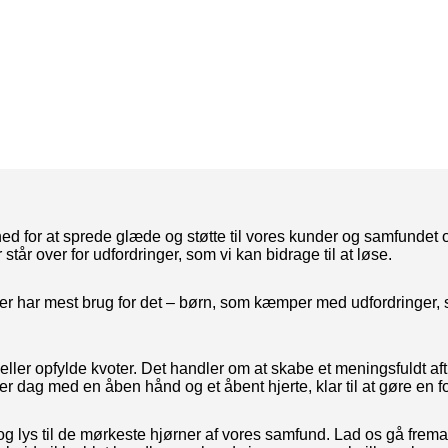
d for at sprede glæde og støtte til vores kunder og samfundet om
tår over for udfordringer, som vi kan bidrage til at løse.
er har mest brug for det – børn, som kæmper med udfordringer, 
ller opfylde kvoter. Det handler om at skabe et meningsfuldt aftr
er dag med en åben hånd og et åbent hjerte, klar til at gøre en f
og lys til de mørkeste hjørner af vores samfund. Lad os gå frem