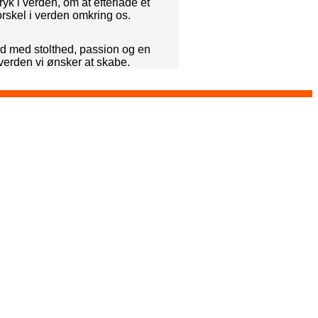
yk i verden, om at efterlade et
orskel i verden omkring os.
ad med stolthed, passion og en
 verden vi ønsker at skabe.