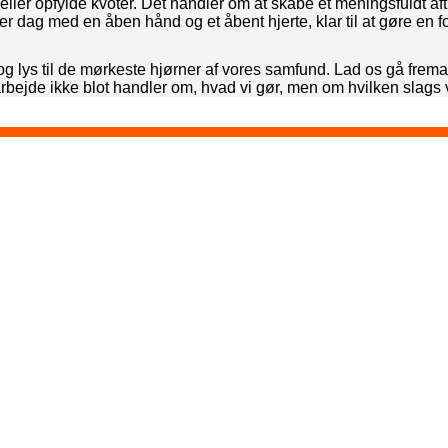
ller opfylde kvoter. Det handler om at skabe et meningsfuldt aftr
er dag med en åben hånd og et åbent hjerte, klar til at gøre en f
og lys til de mørkeste hjørner af vores samfund. Lad os gå frem
s arbejde ikke blot handler om, hvad vi gør, men om hvilken slags