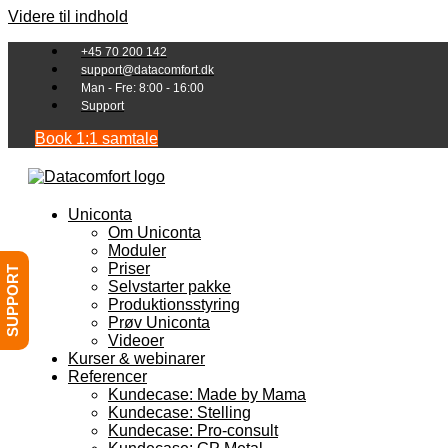
Videre til indhold
+45 70 200 142
support@datacomfort.dk
Man - Fre: 8:00 - 16:00
Support
Book 1:1 samtale
Uniconta
Om Uniconta
Moduler
Priser
SUPPORT
Selvstarter pakke
Produktionsstyring
Prøv Uniconta
Videoer
Kurser & webinarer
Referencer
Kundecase: Made by Mama
Kundecase: Stelling
Kundecase: Pro-consult