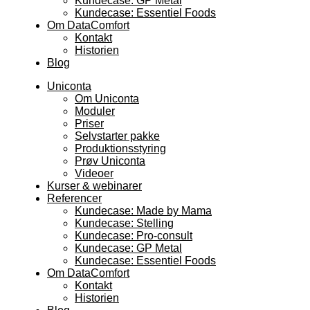
Kundecase: GP Metal
Kundecase: Essentiel Foods
Om DataComfort
Kontakt
Historien
Blog
Uniconta
Om Uniconta
Moduler
Priser
Selvstarter pakke
Produktionsstyring
Prøv Uniconta
Videoer
Kurser & webinarer
Referencer
Kundecase: Made by Mama
Kundecase: Stelling
Kundecase: Pro-consult
Kundecase: GP Metal
Kundecase: Essentiel Foods
Om DataComfort
Kontakt
Historien