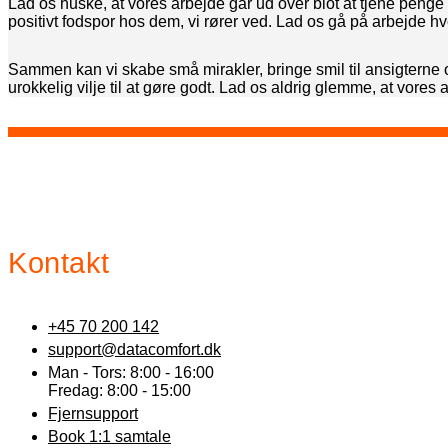
Lad os huske, at vores arbejde går ud over blot at tjene penge e
positivt fodspor hos dem, vi rører ved. Lad os gå på arbejde hv
Sammen kan vi skabe små mirakler, bringe smil til ansigterne 
urokkelig vilje til at gøre godt. Lad os aldrig glemme, at vore
Kontakt
+45 70 200 142
support@datacomfort.dk
Man - Tors: 8:00 - 16:00
Fredag: 8:00 - 15:00
Fjernsupport
Book 1:1 samtale