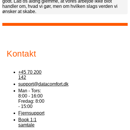
godt. Lad os aldrig glemme, at vores arbejde ikke blot
handler om, hvad vi gør, men om hvilken slags verden vi
ønsker at skabe.
Kontakt
+45 70 200
142
support@datacomfort.dk
Man - Tors:
8:00 - 16:00
Fredag: 8:00
- 15:00
Fjernsupport
Book 1:1
samtale