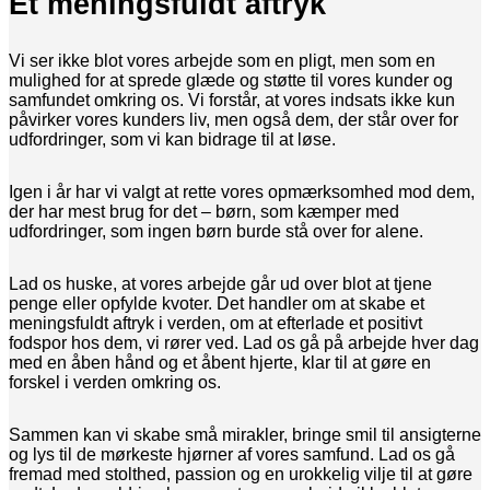
Et meningsfuldt aftryk
Vi ser ikke blot vores arbejde som en pligt, men som en
mulighed for at sprede glæde og støtte til vores kunder og
samfundet omkring os. Vi forstår, at vores indsats ikke kun
påvirker vores kunders liv, men også dem, der står over for
udfordringer, som vi kan bidrage til at løse.
Igen i år har vi valgt at rette vores opmærksomhed mod dem,
der har mest brug for det – børn, som kæmper med
udfordringer, som ingen børn burde stå over for alene.
Lad os huske, at vores arbejde går ud over blot at tjene
penge eller opfylde kvoter. Det handler om at skabe et
meningsfuldt aftryk i verden, om at efterlade et positivt
fodspor hos dem, vi rører ved. Lad os gå på arbejde hver dag
med en åben hånd og et åbent hjerte, klar til at gøre en
forskel i verden omkring os.
Sammen kan vi skabe små mirakler, bringe smil til ansigterne
og lys til de mørkeste hjørner af vores samfund. Lad os gå
fremad med stolthed, passion og en urokkelig vilje til at gøre