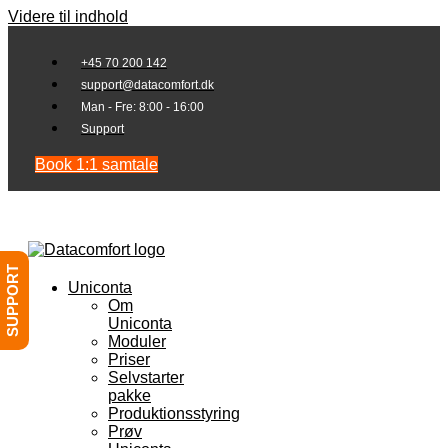
Videre til indhold
+45 70 200 142
support@datacomfort.dk
Man - Fre: 8:00 - 16:00
Support
Book 1:1 samtale
SUPPORT
Uniconta
Om
Uniconta
Moduler
Priser
Selvstarter
pakke
Produktionsstyring
Prøv