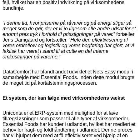
fejl, hvilket har en positiv indvirkning på virksomhedens
bundlinje.
“I denne tid, hvor priserne på råvarer og på energi stiger så
meget som de gør, der er vi jo ligesom alle andre udsat for et
enormt pres tryk i forhold til prisstigninger på varer.
” fortæller
Jens Damgaard og fortsætter, “
Hele den effektivisering af
vores ordreflow og logistik og vores bogføring har gjort, at vi
faktisk har været i stand til at cutte en del interne
omkostninger på varerne.
“
DataComfort har blandt andet udviklet et Nets Easy modul i
samarbejde med Essential Foods. Inden dette modul brugte
de meget tid på kortafstemningsprocessen.
Et system, der kan følge med virksomhedens vækst
Uniconta er et ERP-system med mulighed for at lave
tillægsløsninger som passer til alle typer af virksomheder.
Essential Foods har kunder i udlandet, hvilket har medført et
behov for fragt- og toldhåndtering i udlandet. Denne proces
har vi hjulpet dem med at få effektiviseret ved hjælp af en