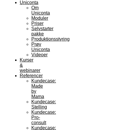
Uniconta
Om
Uniconta
Moduler
Priser
Selvstarter
pakke
Produktionsstyring
Prøv
Uniconta
Videoer
Kurser
&
webinarer
Referencer
Kundecase:
Made
by
Mama
Kundecase:
Stelling
Kundecase:
Pro-
consult
Kundecase: