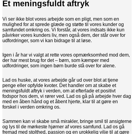
Et meningsfuldt aftryk
Vi ser ikke blot vores arbejde som en pligt, men som en
mulighed for at sprede glæde og støtte til vores kunder og
samfundet omkring os. Vi forstår, at vores indsats ikke kun
påvirker vores kunders liv, men også dem, der står over for
udfordringer, som vi kan bidrage til at løse.
Igen i år har vi valgt at rette vores opmærksomhed mod dem,
der har mest brug for det – børn, som kæmper med
udfordringer, som ingen børn burde stå over for alene.
Lad os huske, at vores arbejde går ud over blot at tjene
penge eller opfylde kvoter. Det handler om at skabe et
meningsfuldt aftryk i verden, om at efterlade et positivt
fodspor hos dem, vi rører ved. Lad os gå på arbejde hver dag
med en åben hånd og et åbent hjerte, klar til at gøre en
forskel i verden omkring os.
Sammen kan vi skabe små mirakler, bringe smil til ansigterne
og lys til de mørkeste hjørner af vores samfund. Lad os gå
fremad med stolthed, passion og en urokkelig vilje til at gøre