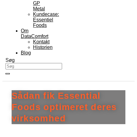
GP
Metal
Kundecase:
Essentiel
Foods
Om
DataComfort
Kontakt
Historien
Blog
Søg
Sådan fik Essential
Foods optimeret deres
virksomhed