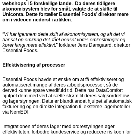
webshops i 5 forskellige lande. Da deres tidligere
økonomisystem blev for småt, valgte de at skifte til
Uniconta. Dette fortæller Essentiel Foods’ direktør mere
om i videoen nederst i artiklen.
“
Vi har igennem dette skift af økonomisystem, og alt det vi
har sat op omkring det, fået nedsat vores omkostninger og
kører langt mere effektivt
.” forklarer Jens Damgaard, direktør i
Essential Foods.
Effektivisering af processer
Essential Foods havde et ønske om at få effektiviseret og
automatiseret mange af deres arbejdsprocesser, så de
derved kunne spare værdifuld tid. Dette har DataComfort
hjulpet dem med ved at sætte strøm til deres salgsordreflow
og lagerstyringen. Dette er blandt andet hjulpet af automatisk
fakturering og en direkte integration til eksterne lagerhoteller
via NemEDI.
Integrationen af deres lager med ordrestyringen øger
effektiviteten, forbedre kundeservice og reducere risikoen for