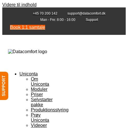
Videre til indhold
+45 70 200 142
support@datacomfort.dk
Man - Fre: 8:00 - 16:00
Support
Book 1:1 samtale
Uniconta
SUPPORT
Om
Uniconta
Moduler
Priser
Selvstarter
pakke
Produktionsstyring
Prøv
Uniconta
Videoer