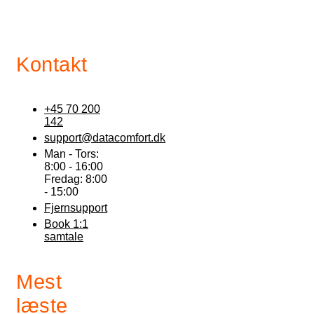
Kontakt
+45 70 200
142
support@datacomfort.dk
Man - Tors:
8:00 - 16:00
Fredag: 8:00
- 15:00
Fjernsupport
Book 1:1
samtale
Mest
læste