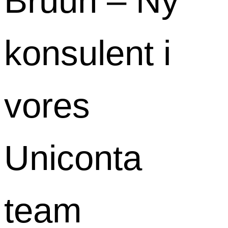
Bruun – Ny
konsulent i
vores
Uniconta
team