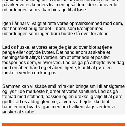
påvirker vores kunders liv, men også dem, der står over for
udfordringer, som vi kan bidrage til at løse.
Igen i år har vi valgt at rette vores opmærksomhed mod dem,
der har mest brug for det – børn, som kæmper med
udfordringer, som ingen børn burde stå over for alene.
Lad os huske, at vores arbejde går ud over blot at tjene
penge eller opfylde kvoter. Det handler om at skabe et
meningsfuldt aftryk i verden, om at efterlade et positivt
fodspor hos dem, vi rører ved. Lad os gå på arbejde hver dag
med en åben hånd og et åbent hjerte, klar til at gøre en
forskel i verden omkring os.
Sammen kan vi skabe små mirakler, bringe smil til ansigterne
og lys til de mørkeste hjørner af vores samfund. Lad os gå
fremad med stolthed, passion og en urokkelig vilje til at gøre
godt. Lad os aldrig glemme, at vores arbejde ikke blot
handler om, hvad vi gør, men om hvilken slags verden vi
ønsker at skabe.