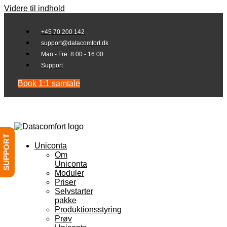
Videre til indhold
+45 70 200 142
support@datacomfort.dk
Man - Fre: 8:00 - 16:00
Support
Book 1:1 samtale
SUPPORT
Uniconta
Om
Uniconta
Moduler
Priser
Selvstarter
pakke
Produktionsstyring
Prøv