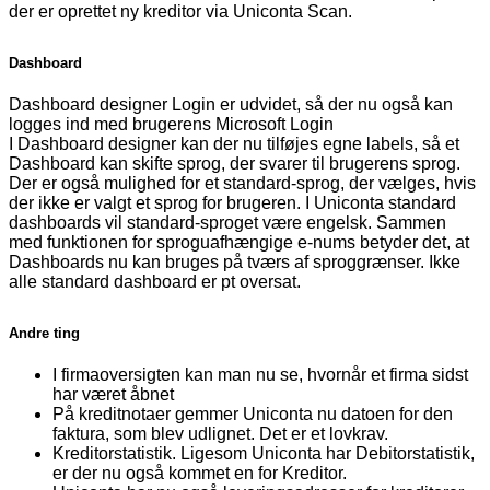
der er oprettet ny kreditor via Uniconta Scan.
Dashboard
Dashboard designer Login er udvidet, så der nu også kan
logges ind med brugerens Microsoft Login
I Dashboard designer kan der nu tilføjes egne labels, så et
Dashboard kan skifte sprog, der svarer til brugerens sprog.
Der er også mulighed for et standard-sprog, der vælges, hvis
der ikke er valgt et sprog for brugeren. I Uniconta standard
dashboards vil standard-sproget være engelsk. Sammen
med funktionen for sproguafhængige e-nums betyder det, at
Dashboards nu kan bruges på tværs af sproggrænser. Ikke
alle standard dashboard er pt oversat.
Andre ting
I firmaoversigten kan man nu se, hvornår et firma sidst
har været åbnet
På kreditnotaer gemmer Uniconta nu datoen for den
faktura, som blev udlignet. Det er et lovkrav.
Kreditorstatistik. Ligesom Uniconta har Debitorstatistik,
er der nu også kommet en for Kreditor.