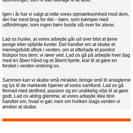
Igen i år har vi valgt at rette vores opmærksomhed mod dem,
der har mest brug for det – børn, som kæmper med
udfordringer, som ingen børn burde stå over for alene.
Lad os huske, at vores arbejde går ud over blot at tjene
penge eller opfylde kvoter. Det handler om at skabe et
meningsfuldt aftryk i verden, om at efterlade et positivt
fodspor hos dem, vi rører ved. Lad os gå på arbejde hver dag
med en åben hånd og et åbent hjerte, klar til at gøre en
forskel i verden omkring os.
Sammen kan vi skabe små mirakler, bringe smil til ansigterne
og lys til de mørkeste hjørner af vores samfund. Lad os gå
fremad med stolthed, passion og en urokkelig vilje til at gøre
godt. Lad os aldrig glemme, at vores arbejde ikke blot
handler om, hvad vi gør, men om hvilken slags verden vi
ønsker at skabe.