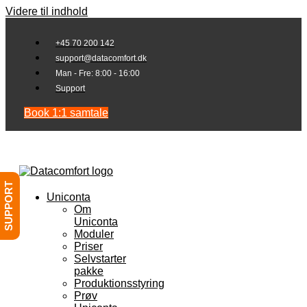
Videre til indhold
+45 70 200 142
support@datacomfort.dk
Man - Fre: 8:00 - 16:00
Support
Book 1:1 samtale
SUPPORT
Uniconta
Om
Uniconta
Moduler
Priser
Selvstarter
pakke
Produktionsstyring
Prøv