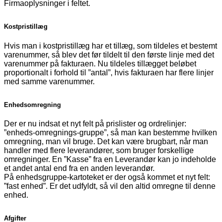
Firmaoplysninger i feltet.
Kostpristillæg
Hvis man i kostpristillæg har et tillæg, som tildeles et bestemt
varenummer, så blev det før tildelt til den første linje med det
varenummer på fakturaen. Nu tildeles tillægget beløbet
proportionalt i forhold til ”antal”, hvis fakturaen har flere linjer
med samme varenummer.
Enhedsomregning
Der er nu indsat et nyt felt på prislister og ordrelinjer:
”enheds-omregnings-gruppe”, så man kan bestemme hvilken
omregning, man vil bruge. Det kan være brugbart, når man
handler med flere leverandører, som bruger forskellige
omregninger. En ”Kasse” fra en Leverandør kan jo indeholde
et andet antal end fra en anden leverandør.
På enhedsgruppe-kartoteket er der også kommet et nyt felt:
”fast enhed”. Er det udfyldt, så vil den altid omregne til denne
enhed.
Afgifter