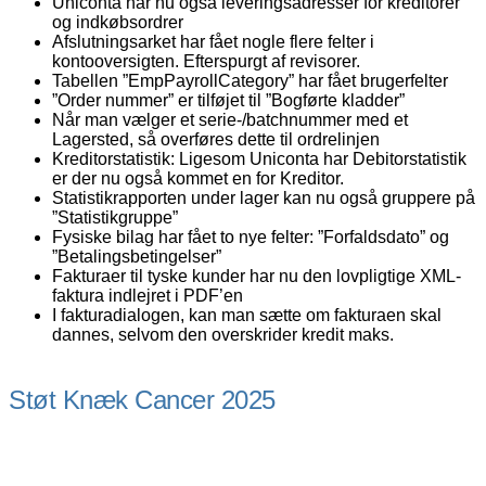
Uniconta har nu også leveringsadresser for kreditorer
og indkøbsordrer
Afslutningsarket har fået nogle flere felter i
kontooversigten. Efterspurgt af revisorer.
Tabellen ”EmpPayrollCategory” har fået brugerfelter
”Order nummer” er tilføjet til ”Bogførte kladder”
Når man vælger et serie-/batchnummer med et
Lagersted, så overføres dette til ordrelinjen
Kreditorstatistik: Ligesom Uniconta har Debitorstatistik
er der nu også kommet en for Kreditor.
Statistikrapporten under lager kan nu også gruppere på
”Statistikgruppe”
Fysiske bilag har fået to nye felter: ”Forfaldsdato” og
”Betalingsbetingelser”
Fakturaer til tyske kunder har nu den lovpligtige XML-
faktura indlejret i PDF’en
I fakturadialogen, kan man sætte om fakturaen skal
dannes, selvom den overskrider kredit maks.
Støt Knæk Cancer 2025