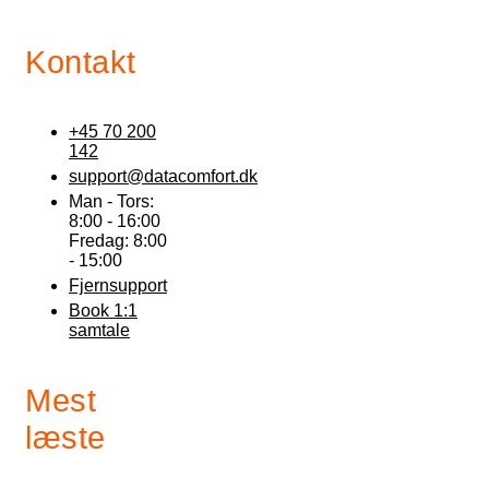
Kontakt
+45 70 200
142
support@datacomfort.dk
Man - Tors:
8:00 - 16:00
Fredag: 8:00
- 15:00
Fjernsupport
Book 1:1
samtale
Mest
læste