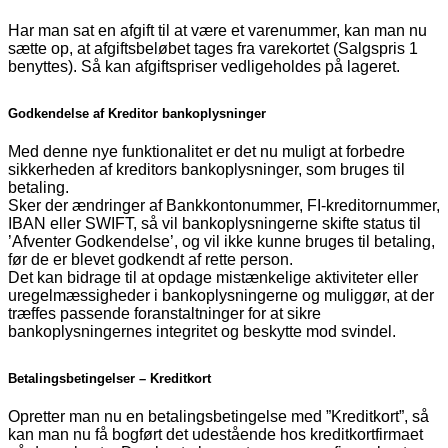
Har man sat en afgift til at være et varenummer, kan man nu
sætte op, at afgiftsbeløbet tages fra varekortet (Salgspris 1
benyttes). Så kan afgiftspriser vedligeholdes på lageret.
Godkendelse af Kreditor bankoplysninger
Med denne nye funktionalitet er det nu muligt at forbedre
sikkerheden af kreditors bankoplysninger, som bruges til
betaling.
Sker der ændringer af Bankkontonummer, FI-kreditornummer,
IBAN eller SWIFT, så vil bankoplysningerne skifte status til
’Afventer Godkendelse’, og vil ikke kunne bruges til betaling,
før de er blevet godkendt af rette person.
Det kan bidrage til at opdage mistænkelige aktiviteter eller
uregelmæssigheder i bankoplysningerne og muliggør, at der
træffes passende foranstaltninger for at sikre
bankoplysningernes integritet og beskytte mod svindel.
Betalingsbetingelser – Kreditkort
Opretter man nu en betalingsbetingelse med ”Kreditkort”, så
kan man nu få bogført det udestående hos kreditkortfirmaet