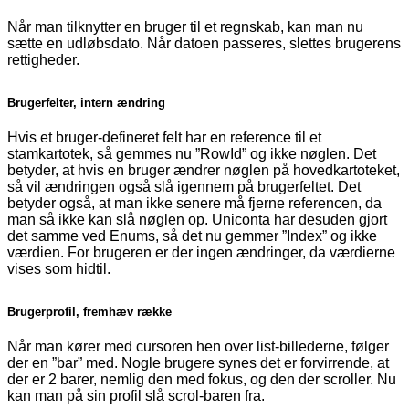
Når man tilknytter en bruger til et regnskab, kan man nu
sætte en udløbsdato. Når datoen passeres, slettes brugerens
rettigheder.
Brugerfelter, intern ændring
Hvis et bruger-defineret felt har en reference til et
stamkartotek, så gemmes nu ”RowId” og ikke nøglen. Det
betyder, at hvis en bruger ændrer nøglen på hovedkartoteket,
så vil ændringen også slå igennem på brugerfeltet. Det
betyder også, at man ikke senere må fjerne referencen, da
man så ikke kan slå nøglen op.
Uniconta har desuden gjort
det samme ved Enums, så det nu gemmer ”Index” og ikke
værdien. For brugeren er der ingen ændringer, da værdierne
vises som hidtil.
Brugerprofil, fremhæv række
Når man kører med cursoren hen over list-billederne, følger
der en ”bar” med. Nogle brugere synes det er forvirrende, at
der er 2 barer, nemlig den med fokus, og den der scroller. Nu
kan man på sin profil slå scrol-baren fra.