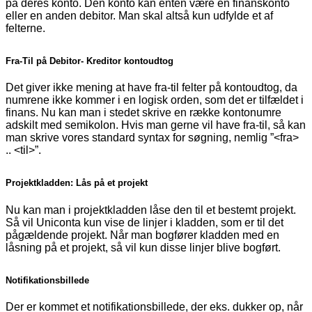
på deres konto. Den konto kan enten være en finanskonto
eller en anden debitor. Man skal altså kun udfylde et af
felterne.
Fra-Til på Debitor- Kreditor kontoudtog
Det giver ikke mening at have fra-til felter på kontoudtog, da
numrene ikke kommer i en logisk orden, som det er tilfældet i
finans. Nu kan man i stedet skrive en række kontonumre
adskilt med semikolon. Hvis man gerne vil have fra-til, så kan
man skrive vores standard syntax for søgning, nemlig ”<fra>
.. <til>”.
Projektkladden: Lås på et projekt
Nu kan man i projektkladden låse den til et bestemt projekt.
Så vil Uniconta kun vise de linjer i kladden, som er til det
pågældende projekt. Når man bogfører kladden med en
låsning på et projekt, så vil kun disse linjer blive bogført.
Notifikationsbillede
Der er kommet et notifikationsbillede, der eks. dukker op, når