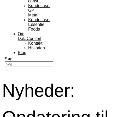
consult
Kundecase:
GP
Metal
Kundecase:
Essentiel
Foods
Om
DataComfort
Kontakt
Historien
Blog
Søg
Nyheder: