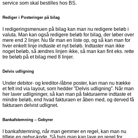
service som skal bestilles hos BS.
Rediger i Posteringer på bilag
I redigeringsmenuen på bilag kan man nu redigere beløb i
valuta. Man kan også redigere beløb for bilag, der løber over
mere end 2 linjer. Nu får man en liste op, og så kan man for
hver enkelt linje indtaste et nyt beløb. Indtaster man ikke
noget beløb, så ændres linjen ikke, så man kan fint eks. rette
tre beløb på et bilag med 8 linjer.
Delvis udligning
Under debitor- og kreditor-/åbne poster, kan man nu trække
et felt ind via layout, som hedder ”Delvis udligning”. Når man
her laver udligninger, så kan man på fakturaerne indtaste et
mindre beløb, end hvad fakturaen er åben med, og derved få
fakturaen delvist udlignet.
Bankafstemning – Gebyrer
I bankafstemning, når man gemmer en regel, kan man nu
tilføje en gebyr-kode. Så hvis man kan lave en regel for