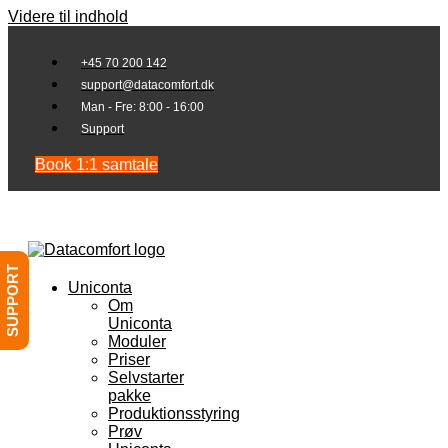
Videre til indhold
+45 70 200 142
support@datacomfort.dk
Man - Fre: 8:00 - 16:00
Support
Book 1:1 samtale
SUPPORT
Uniconta
Om
Uniconta
Moduler
Priser
Selvstarter
pakke
Produktionsstyring
Prøv