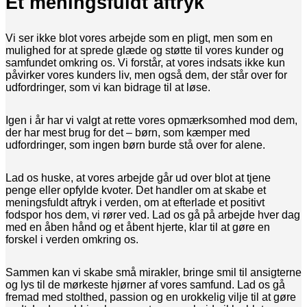
Et meningsfuldt aftryk
Vi ser ikke blot vores arbejde som en pligt, men som en
mulighed for at sprede glæde og støtte til vores kunder og
samfundet omkring os. Vi forstår, at vores indsats ikke kun
påvirker vores kunders liv, men også dem, der står over for
udfordringer, som vi kan bidrage til at løse.
Igen i år har vi valgt at rette vores opmærksomhed mod dem,
der har mest brug for det – børn, som kæmper med
udfordringer, som ingen børn burde stå over for alene.
Lad os huske, at vores arbejde går ud over blot at tjene
penge eller opfylde kvoter. Det handler om at skabe et
meningsfuldt aftryk i verden, om at efterlade et positivt
fodspor hos dem, vi rører ved. Lad os gå på arbejde hver dag
med en åben hånd og et åbent hjerte, klar til at gøre en
forskel i verden omkring os.
Sammen kan vi skabe små mirakler, bringe smil til ansigterne
og lys til de mørkeste hjørner af vores samfund. Lad os gå
fremad med stolthed, passion og en urokkelig vilje til at gøre