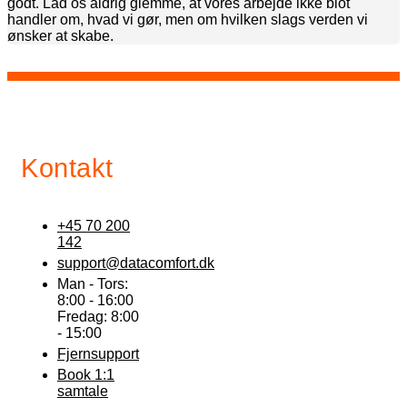
godt. Lad os aldrig glemme, at vores arbejde ikke blot
handler om, hvad vi gør, men om hvilken slags verden vi
ønsker at skabe.
Kontakt
+45 70 200
142
support@datacomfort.dk
Man - Tors:
8:00 - 16:00
Fredag: 8:00
- 15:00
Fjernsupport
Book 1:1
samtale