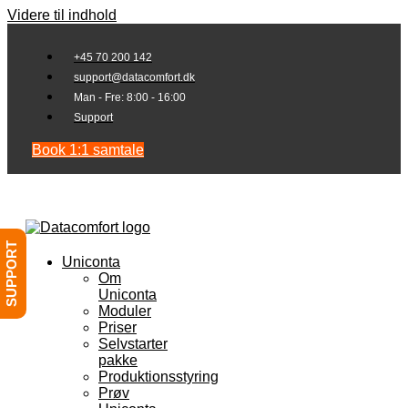
Videre til indhold
+45 70 200 142
support@datacomfort.dk
Man - Fre: 8:00 - 16:00
Support
Book 1:1 samtale
SUPPORT
Uniconta
Om
Uniconta
Moduler
Priser
Selvstarter
pakke
Produktionsstyring
Prøv