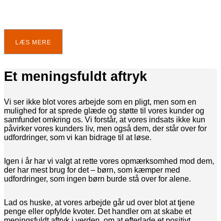
LÆS MERE
Et meningsfuldt aftryk
Vi ser ikke blot vores arbejde som en pligt, men som en
mulighed for at sprede glæde og støtte til vores kunder og
samfundet omkring os. Vi forstår, at vores indsats ikke kun
påvirker vores kunders liv, men også dem, der står over for
udfordringer, som vi kan bidrage til at løse.
Igen i år har vi valgt at rette vores opmærksomhed mod dem,
der har mest brug for det – børn, som kæmper med
udfordringer, som ingen børn burde stå over for alene.
Lad os huske, at vores arbejde går ud over blot at tjene
penge eller opfylde kvoter. Det handler om at skabe et
meningsfuldt aftryk i verden, om at efterlade et positivt