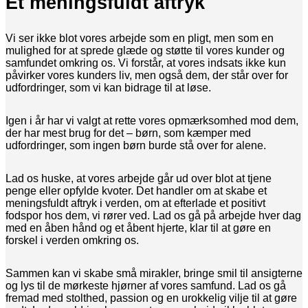
Et meningsfuldt aftryk
Vi ser ikke blot vores arbejde som en pligt, men som en
mulighed for at sprede glæde og støtte til vores kunder og
samfundet omkring os. Vi forstår, at vores indsats ikke kun
påvirker vores kunders liv, men også dem, der står over for
udfordringer, som vi kan bidrage til at løse.
Igen i år har vi valgt at rette vores opmærksomhed mod dem,
der har mest brug for det – børn, som kæmper med
udfordringer, som ingen børn burde stå over for alene.
Lad os huske, at vores arbejde går ud over blot at tjene
penge eller opfylde kvoter. Det handler om at skabe et
meningsfuldt aftryk i verden, om at efterlade et positivt
fodspor hos dem, vi rører ved. Lad os gå på arbejde hver dag
med en åben hånd og et åbent hjerte, klar til at gøre en
forskel i verden omkring os.
Sammen kan vi skabe små mirakler, bringe smil til ansigterne
og lys til de mørkeste hjørner af vores samfund. Lad os gå
fremad med stolthed, passion og en urokkelig vilje til at gøre