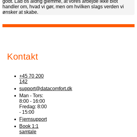
godt. Lad os aldrig glemme, at vores arbejde ikke blot
handler om, hvad vi gør, men om hvilken slags verden vi
ønsker at skabe.
Kontakt
+45 70 200
142
support@datacomfort.dk
Man - Tors:
8:00 - 16:00
Fredag: 8:00
- 15:00
Fjernsupport
Book 1:1
samtale