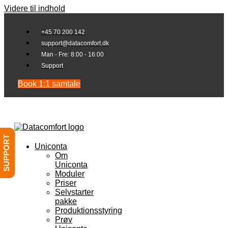
Videre til indhold
+45 70 200 142
support@datacomfort.dk
Man - Fre: 8:00 - 16:00
Support
Book 1:1 samtale
SUPPORT
Uniconta
Om
Uniconta
Moduler
Priser
Selvstarter
pakke
Produktionsstyring
Prøv