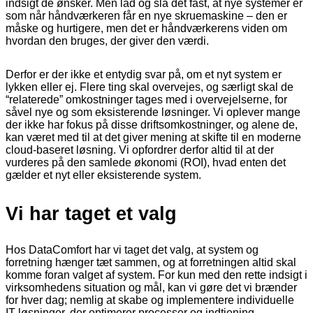
indsigt de ønsker. Men lad og slå det fast, at nye systemer er
som når håndværkeren får en nye skruemaskine – den er
måske og hurtigere, men det er håndværkerens viden om
hvordan den bruges, der giver den værdi.
Derfor er der ikke et entydig svar på, om et nyt system er
lykken eller ej. Flere ting skal overvejes, og særligt skal de
“relaterede” omkostninger tages med i overvejelserne, for
såvel nye og som eksisterende løsninger. Vi oplever mange
der ikke har fokus på disse driftsomkostninger, og alene de,
kan været med til at det giver mening at skifte til en moderne
cloud-baseret løsning. Vi opfordrer derfor altid til at der
vurderes på den samlede økonomi (ROI), hvad enten det
gælder et nyt eller eksisterende system.
Vi har taget et valg
Hos DataComfort har vi taget det valg, at system og
forretning hænger tæt sammen, og at forretningen altid skal
komme foran valget af system. For kun med den rette indsigt i
virksomhedens situation og mål, kan vi gøre det vi brænder
for hver dag; nemlig at skabe og implementere individuelle
IT-løsninger, der optimerer processer og indtjening.