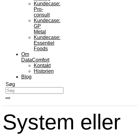
Kundecase:
Pro-
consult
Kundecase:
GP
Metal
Kundecase:
Essentiel
Foods
Om
DataComfort
Kontakt
Historien
Blog
Søg
System eller