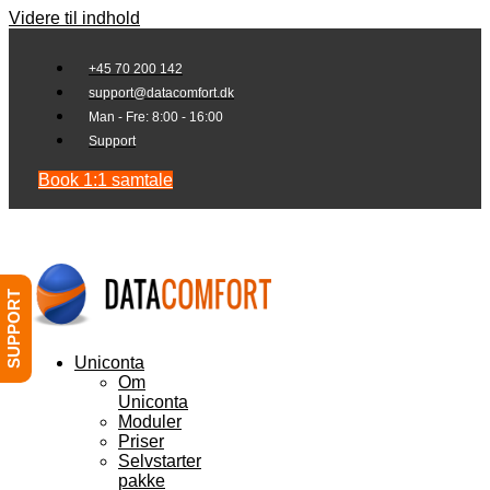
Videre til indhold
+45 70 200 142
support@datacomfort.dk
Man - Fre: 8:00 - 16:00
Support
Book 1:1 samtale
SUPPORT
Uniconta
Om
Uniconta
Moduler
Priser
Selvstarter
pakke