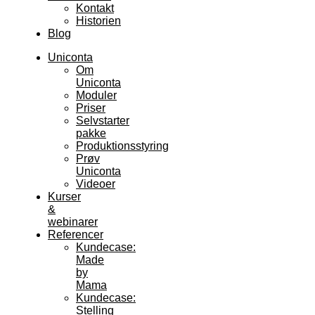
Kontakt
Historien
Blog
Uniconta
Om
Uniconta
Moduler
Priser
Selvstarter
pakke
Produktionsstyring
Prøv
Uniconta
Videoer
Kurser
&
webinarer
Referencer
Kundecase:
Made
by
Mama
Kundecase:
Stelling