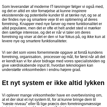
Som leverandør af moderne IT-løsninger følger vi også med,
og det er altid en stor fornøjelse at kunne inspirere
eksisterende og potentielle kunder til at tænke nyt, og se at
der findes nye og smartere veje til en optimering af deres
forretning. Knapper med nye farver og mere funktionalitet er
altid populære, men det er ofte et helt andet sted vi mærker
den særlige interesse, og det er når vi taler om deres
forretning og viser at det er den vi har fokus på, og ikke kun at
levere nye og smartere funktionaliteter.
Vi ser det som vores fornemmeste opgave at forstå kundens
forretning, organisation, processer og mål, for først når alt det
er kendt kan vi for alvor bidrage med vores specialistviden og
give værdiskabende input til, hvordan teknologien kan
understøtte virksomheden i endnu højere grad.
Et nyt system er ikke altid lykken
Vi oplever mange virksomheder have en overbevisning om,
at et der skal et nyt system til, for at kunne bringe dem til
“næste niveau” eller få lige præcis den forretningsmæssige