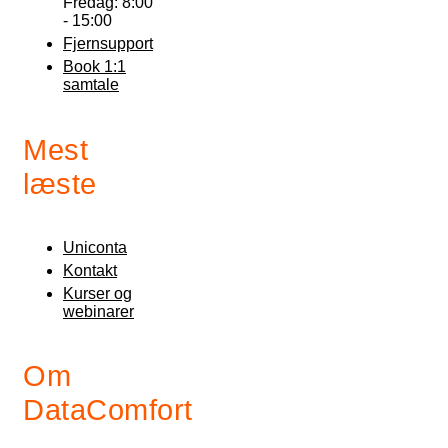
Fredag: 8:00
- 15:00
Fjernsupport
Book 1:1
samtale
Mest
læste
Uniconta
Kontakt
Kurser og
webinarer
Om
DataComfort