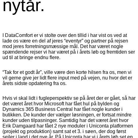
nytår.
I DataComfort er vi stolte over den tillid i har vist os ved at
lade os være en del af jeres “eventyr” og partner på rejsen
mod jeres forretningsmæssige mål. Det har været nogle
spændende rejser vi har været på i årets løb og fremtiden ser
ud til at bringe endnu flere.
“Tak for et godt år”, ville være den korte hilsen fra os, men vi
vil gerne give jer lidt flere input med på vejen, nu hvor det er
årets sidste opdatering fra os.
Hvis vi skal lidt i fugleperspektiv se på året der er gået, så har
det været året hvor Microsoft har fået hul på bylden og
Dynamics 365 Business Central har fået nogle kunder i
butikken. De kunder der vælger løsningen, er fortsat mindre
kunder uden tilpasninger. Samtidig har det været året hvor
Erik Damgaard har fået 2 nye moduler i Uniconta platformen
(projekt og produktion) samt sat et 3. i søen, der dog først
sejler i land i det nye år. På Uniconta har vi i årets løb set en