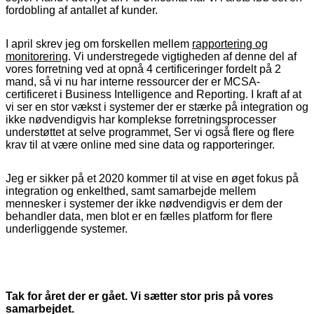
fordobling af antallet af kunder.
I april skrev jeg om forskellen mellem
rapportering og
monitorering
. Vi understregede vigtigheden af denne del af
vores forretning ved at opnå 4 certificeringer fordelt på 2
mand, så vi nu har interne ressourcer der er MCSA-
certificeret i Business Intelligence and Reporting. I kraft af at
vi ser en stor vækst i systemer der er stærke på integration og
ikke nødvendigvis har komplekse forretningsprocesser
understøttet at selve programmet, Ser vi også flere og flere
krav til at være online med sine data og rapporteringer.
Jeg er sikker på et 2020 kommer til at vise en øget fokus på
integration og enkelthed, samt samarbejde mellem
mennesker i systemer der ikke nødvendigvis er dem der
behandler data, men blot er en fælles platform for flere
underliggende systemer.
Tak for året der er gået. Vi sætter stor pris på vores
samarbejdet.