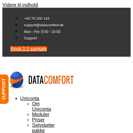
Videre til indhold
+45 70 200 142
support@datacomfort.dk
Man - Fre: 8:00 - 16:00
Support
Book 1:1 samtale
SUPPORT
Uniconta
Om
Uniconta
Moduler
Priser
Selvstarter
pakke