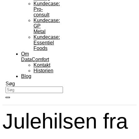
Kundecase:
Pro-
consult
Kundecase:
GP
Metal
Kundecase:
Essentiel
Foods
Om
DataComfort
Kontakt
Historien
Blog
Søg
Julehilsen fra