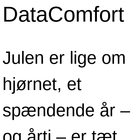
DataComfort
Julen er lige om
hjørnet, et
spændende år –
og årti – er tæt