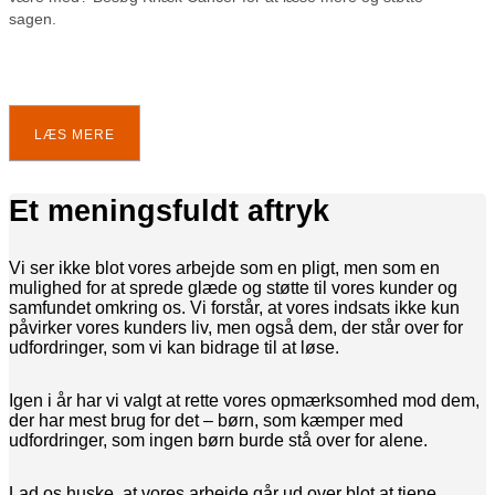
sagen.
LÆS MERE
Et meningsfuldt aftryk
Vi ser ikke blot vores arbejde som en pligt, men som en
mulighed for at sprede glæde og støtte til vores kunder og
samfundet omkring os. Vi forstår, at vores indsats ikke kun
påvirker vores kunders liv, men også dem, der står over for
udfordringer, som vi kan bidrage til at løse.
Igen i år har vi valgt at rette vores opmærksomhed mod dem,
der har mest brug for det – børn, som kæmper med
udfordringer, som ingen børn burde stå over for alene.
Lad os huske, at vores arbejde går ud over blot at tjene