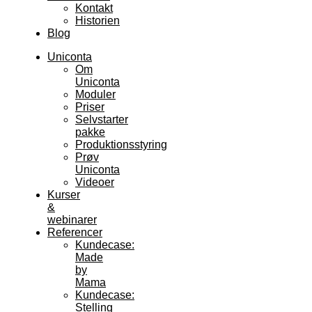
Kontakt
Historien
Blog
Uniconta
Om
Uniconta
Moduler
Priser
Selvstarter
pakke
Produktionsstyring
Prøv
Uniconta
Videoer
Kurser
&
webinarer
Referencer
Kundecase:
Made
by
Mama
Kundecase:
Stelling