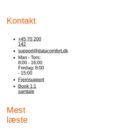
Kontakt
+45 70 200
142
support@datacomfort.dk
Man - Tors:
8:00 - 16:00
Fredag: 8:00
- 15:00
Fjernsupport
Book 1:1
samtale
Mest
læste