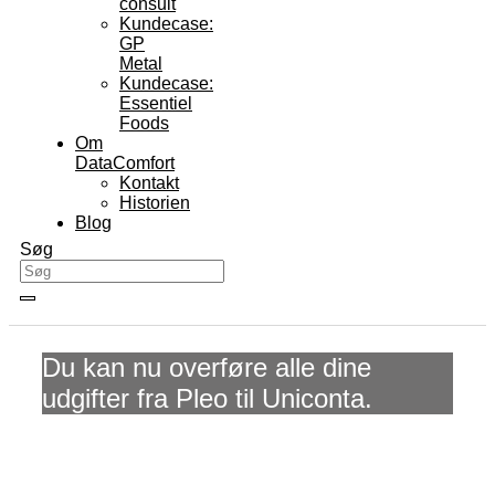
consult
Kundecase:
GP
Metal
Kundecase:
Essentiel
Foods
Om
DataComfort
Kontakt
Historien
Blog
Søg
Du kan nu overføre alle dine
udgifter fra Pleo til Uniconta.