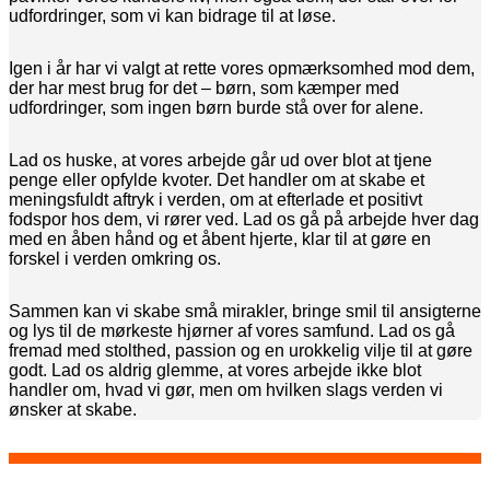
udfordringer, som vi kan bidrage til at løse.
Igen i år har vi valgt at rette vores opmærksomhed mod dem,
der har mest brug for det – børn, som kæmper med
udfordringer, som ingen børn burde stå over for alene.
Lad os huske, at vores arbejde går ud over blot at tjene
penge eller opfylde kvoter. Det handler om at skabe et
meningsfuldt aftryk i verden, om at efterlade et positivt
fodspor hos dem, vi rører ved. Lad os gå på arbejde hver dag
med en åben hånd og et åbent hjerte, klar til at gøre en
forskel i verden omkring os.
Sammen kan vi skabe små mirakler, bringe smil til ansigterne
og lys til de mørkeste hjørner af vores samfund. Lad os gå
fremad med stolthed, passion og en urokkelig vilje til at gøre
godt. Lad os aldrig glemme, at vores arbejde ikke blot
handler om, hvad vi gør, men om hvilken slags verden vi
ønsker at skabe.