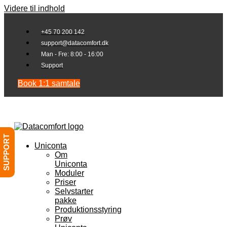
Videre til indhold
+45 70 200 142
support@datacomfort.dk
Man - Fre: 8:00 - 16:00
Support
Book 1:1 samtale
SUPPORT
Uniconta
Om
Uniconta
Moduler
Priser
Selvstarter
pakke
Produktionsstyring
Prøv