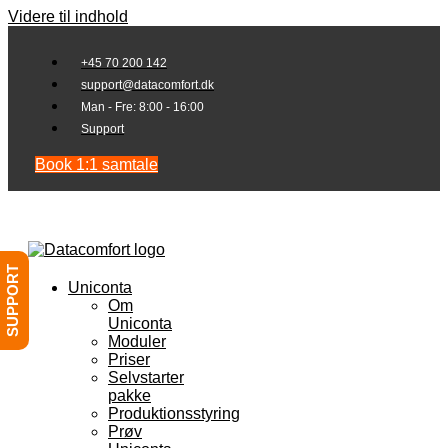
Videre til indhold
+45 70 200 142
support@datacomfort.dk
Man - Fre: 8:00 - 16:00
Support
Book 1:1 samtale
SUPPORT
Uniconta
Om
Uniconta
Moduler
Priser
Selvstarter
pakke
Produktionsstyring
Prøv