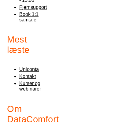
- 15:00
Fjernsupport
Book 1:1
samtale
Mest
læste
Uniconta
Kontakt
Kurser og
webinarer
Om
DataComfort