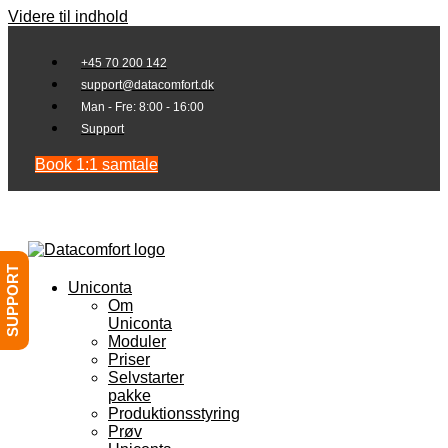
Videre til indhold
+45 70 200 142
support@datacomfort.dk
Man - Fre: 8:00 - 16:00
Support
Book 1:1 samtale
SUPPORT
Uniconta
Om
Uniconta
Moduler
Priser
Selvstarter
pakke
Produktionsstyring
Prøv