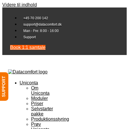
Videre til indhold
+45 70 200 142
support@datacomfort.dk
Man - Fre: 8:00 - 16:00
Support
Book 1:1 samtale
SUPPORT
Uniconta
Om
Uniconta
Moduler
Priser
Selvstarter
pakke
Produktionsstyring
Prøv