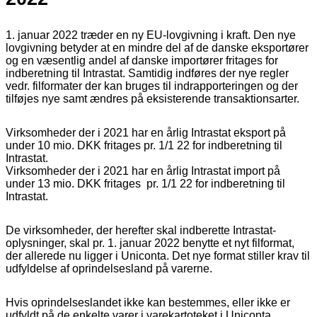
1. januar 2022 træder en ny EU-lovgivning i kraft. Den nye
lovgivning betyder at en mindre del af de danske eksportører
og en væsentlig andel af danske importører fritages for
indberetning til Intrastat. Samtidig indføres der nye regler
vedr. filformater der kan bruges til indrapporteringen og der
tilføjes nye samt ændres på eksisterende transaktionsarter.
Virksomheder der i 2021 har en årlig Intrastat eksport på
under 10 mio. DKK fritages pr. 1/1 22 for indberetning til
Intrastat.
Virksomheder der i 2021 har en årlig Intrastat import på
under 13 mio. DKK fritages pr. 1/1 22 for indberetning til
Intrastat.
De virksomheder, der herefter skal indberette Intrastat-
oplysninger, skal pr. 1. januar 2022 benytte et nyt filformat,
der allerede nu ligger i Uniconta. Det nye format stiller krav til
udfyldelse af oprindelsesland på varerne.
Hvis oprindelseslandet ikke kan bestemmes, eller ikke er
udfyldt på de enkelte varer i varekartoteket i Uniconta,