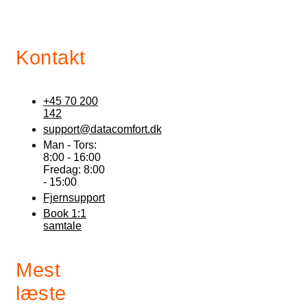
Kontakt
+45 70 200
142
support@datacomfort.dk
Man - Tors:
8:00 - 16:00
Fredag: 8:00
- 15:00
Fjernsupport
Book 1:1
samtale
Mest
læste