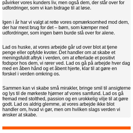
påvirker vores kunders liv, men også dem, der står over for
udfordringer, som vi kan bidrage til at løse.
Igen i år har vi valgt at rette vores opmærksomhed mod dem,
der har mest brug for det – børn, som kæmper med
udfordringer, som ingen børn burde stå over for alene.
Lad os huske, at vores arbejde går ud over blot at tjene
penge eller opfylde kvoter. Det handler om at skabe et
meningsfuldt aftryk i verden, om at efterlade et positivt
fodspor hos dem, vi rører ved. Lad os gå på arbejde hver dag
med en åben hånd og et åbent hjerte, klar til at gøre en
forskel i verden omkring os.
Sammen kan vi skabe små mirakler, bringe smil til ansigterne
og lys til de mørkeste hjørner af vores samfund. Lad os gå
fremad med stolthed, passion og en urokkelig vilje til at gøre
godt. Lad os aldrig glemme, at vores arbejde ikke blot
handler om, hvad vi gør, men om hvilken slags verden vi
ønsker at skabe.