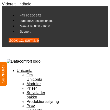
Videre til indhold
+45 70 200 142
support@datacomfort.dk
Man - Fre: 8:00 - 16:00
Support
Book 1:1 samtale
SUPPORT
Uniconta
Om
Uniconta
Moduler
Priser
Selvstarter
pakke
Produktionsstyring
Prøv