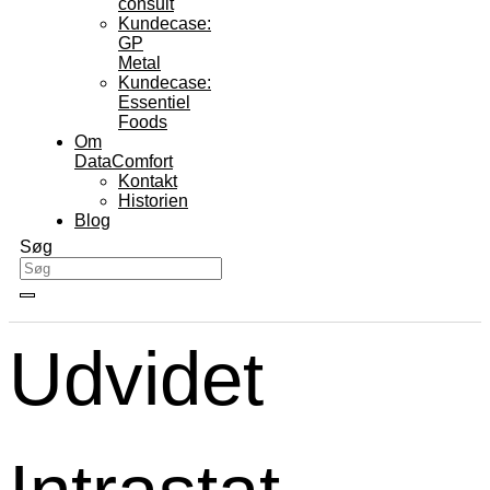
consult
Kundecase:
GP
Metal
Kundecase:
Essentiel
Foods
Om
DataComfort
Kontakt
Historien
Blog
Søg
Udvidet