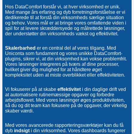
Hos DataComfort forstår vi, at hver virksomhed er unik.
Med mange års erfaring og dyb forretningsforståelse er vi
dedikerede til at forstå din virksomheds særlige situation
og behov. Vores mål er at bringe vores omfattende viden i
spil for at levere skræddersyede og målrettede løsninger,
der understøtter din virksomheds vækst og effektivitet.
Skalerbarhed
er en central del af vores tilgang. Med
Uniconta som fundament og vores unikke DataComfort-
plugins, sikrer vi, at din virksomhed kan vokse problemfrit.
Vores løsninger integreres på tværs af dine processer,
hvilket giver dig mulighed for at håndtere øget
kompleksitet uden at miste overblikket eller effektiviteten.
Vi fokuserer på at skabe
effektivitet
i din daglige drift ved
at automatisere rutinemæssige opgaver og forbedre
arbejdsflowet. Med vores løsninger øges produktiviteten,
så du og dit team kan fokusere på de opgaver, der virkelig
skaber værdi.
Med vores avancerede rapporteringsværktøjer kan du få
dyb
indsigt
i din virksomhed. Vores dashboards fungerer