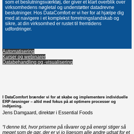
som et beslutningsværktøj, der giver et klart overblik over
virksomhedens nøgletal og understøtter datadrevne
beslutninger. Hos DataComfort er vi her for at hjælpe dig
med at navigere i et komplekst forretningslandskab og
sikre, at din virksomhed er rustet til fremtidens
udfordringer.
Automatisering
Kurser og webinarer
Databehandling og -visualisering
I DataComfort brænder vi for at skabe og implementere individuelle
ERP-løsninger – altid med fokus på at optimere processer og
indtjening.
Jens Damgaard, direktør i Essential Foods
“I denne tid, hvor priserne på råvarer og på energi stiger så
meget som de gør, der er vi jo ligesom alle andre udsat for et