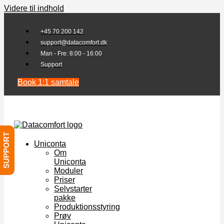
Videre til indhold
+45 70 200 142
support@datacomfort.dk
Man - Fre: 8:00 - 16:00
Support
Book 1:1 samtale
SUPPORT
Uniconta
Om
Uniconta
Moduler
Priser
Selvstarter
pakke
Produktionsstyring
Prøv