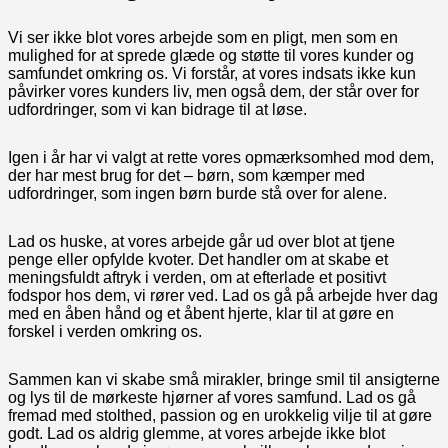
Vi ser ikke blot vores arbejde som en pligt, men som en
mulighed for at sprede glæde og støtte til vores kunder og
samfundet omkring os. Vi forstår, at vores indsats ikke kun
påvirker vores kunders liv, men også dem, der står over for
udfordringer, som vi kan bidrage til at løse.
Igen i år har vi valgt at rette vores opmærksomhed mod dem,
der har mest brug for det – børn, som kæmper med
udfordringer, som ingen børn burde stå over for alene.
Lad os huske, at vores arbejde går ud over blot at tjene
penge eller opfylde kvoter. Det handler om at skabe et
meningsfuldt aftryk i verden, om at efterlade et positivt
fodspor hos dem, vi rører ved. Lad os gå på arbejde hver dag
med en åben hånd og et åbent hjerte, klar til at gøre en
forskel i verden omkring os.
Sammen kan vi skabe små mirakler, bringe smil til ansigterne
og lys til de mørkeste hjørner af vores samfund. Lad os gå
fremad med stolthed, passion og en urokkelig vilje til at gøre
godt. Lad os aldrig glemme, at vores arbejde ikke blot